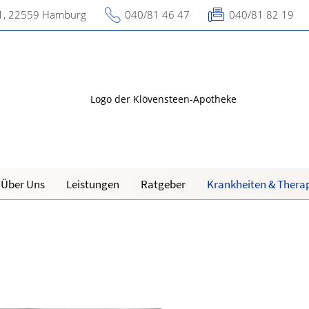
 1, 22559 Hamburg
040/81 46 47
040/81 82 19
Über Uns
Leistungen
Ratgeber
Krankheiten & Thera
 Apotheken vor
Reiseimpfungen A-Z
Magen und Darm
H
N
Notfälle A-Z
Herz, Gefäße, Kreislauf
O
d Lunge
Nahrungsergänzungsmittel A-Z
Stoffwechsel
R