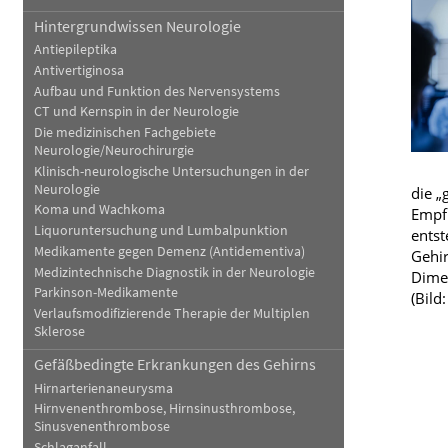
Hintergrundwissen Neurologie
Blut, Krebs und Infektionen
Neurologie
Antiepileptika
Haut, Haare und Nägel
Schmerz- und Schla
Antivertiginosa
Aufbau und Funktion des Nervensystems
Psychische Erkrankungen
Frauenkrankheiten
CT und Kernspin in der Neurologie
Die medizinischen Fachgebiete
Neurologie/Neurochirurgie
Klinisch-neurologische Untersuchungen in der
Neurologie
die „
Koma und Wachkoma
Empfi
Liquoruntersuchung und Lumbalpunktion
entst
Medikamente gegen Demenz (Antidementiva)
Gehir
Medizintechnische Diagnostik in der Neurologie
Dimen
Parkinson-Medikamente
(Bild
Verlaufsmodifizierende Therapie der Multiplen
Sklerose
Gefäßbedingte Erkrankungen des Gehirns
Hirnarterienaneurysma
Hirnvenenthrombose, Hirnsinusthrombose,
Sinusvenenthrombose
Schlaganfall